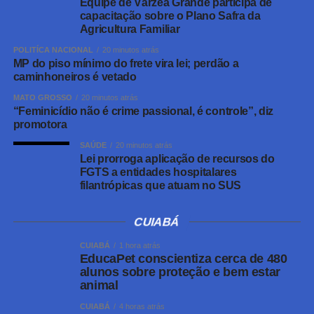
Equipe de Várzea Grande participa de
Informações de Segurança Pública, Justiça e
capacitação sobre o Plano Safra da
Fiscalização (InfoSeg), mantida pelo Ministério da
Agricultura Familiar
Justiça, para apoiar a implementação do sistema.
POLITÍCA NACIONAL
20 minutos atrás
MP do piso mínimo do frete vira lei; perdão a
Leia Também:
Comissão de Trabalho
caminhoneiros é vetado
aprecia 44 proposições em reunião
MATO GROSSO
20 minutos atrás
nesta terça
“Feminicídio não é crime passional, é controle”, diz
promotora
A iniciativa complementa a legislação federal. Desde
SAÚDE
20 minutos atrás
2020, o Brasil conta com o Cadastro Nacional de
Lei prorroga aplicação de recursos do
Pessoas Condenadas por Crime de Estupro, instituído
FGTS a entidades hospitalares
filantrópicas que atuam no SUS
pela Lei nº 14.069/2020, que reúne informações como
identificação, características físicas, fotografias,
impressões digitais e perfil genético dos condenados,
CUIABÁ
observados os critérios legais de acesso e utilização
CUIABÁ
1 hora atrás
desses dados.
EducaPet conscientiza cerca de 480
alunos sobre proteção e bem estar
animal
Dessa forma, o Cadastro Estadual de Pessoas
Condenadas por Crime de Estupro em Mato Grosso
CUIABÁ
4 horas atrás