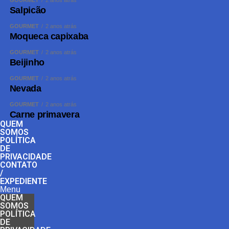
GOURMET
2 anos atrás
Salpicão
GOURMET
2 anos atrás
Moqueca capixaba
GOURMET
2 anos atrás
Beijinho
GOURMET
2 anos atrás
Nevada
GOURMET
2 anos atrás
Carne primavera
QUEM
SOMOS
POLÍTICA
DE
PRIVACIDADE
CONTATO
/
EXPEDIENTE
Menu
QUEM
SOMOS
POLÍTICA
DE