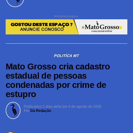
PROPAGANDA
POLITÍCA MT
Mato Grosso cria cadastro
estadual de pessoas
condenadas por crime de
estupro
Publicados
2 dias atrás
em
4 de agosto de 2026
Por
Da Redação