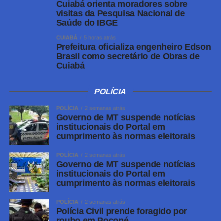
Cuiabá orienta moradores sobre
conterá, no mínimo, os seguintes dados: nome, CPF e
visitas da Pesquisa Nacional de
data de nascimento, foto, características físicas e
Saúde do IBGE
identificação datiloscópica; DNA; e tipificação penal do
CUIABÁ
5 horas atrás
crime pelo qual foi condenado.
Prefeitura oficializa engenheiro Edson
Brasil como secretário de Obras de
Será de responsabilidade do Poder Executivo, através da
Cuiabá
Secretaria de Estado de Segurança Pública de Mato
Grosso (Sesp), a regulamentação, atualização,
POLÍCIA
divulgação e a forma de acesso ao cadastro, que deverá
ser disponibilizado no site eletrônico da Secretaria.
POLÍCIA
2 semanas atrás
Governo de MT suspende notícias
institucionais do Portal em
Fonte:
ALMT – MT
cumprimento às normas eleitorais
POLÍCIA
2 semanas atrás
Governo de MT suspende notícias
WhatsApp
institucionais do Portal em
cumprimento às normas eleitorais
Facebook
Twitter
POLÍCIA
2 semanas atrás
Polícia Civil prende foragido por
Messenger
roubo em Poconé