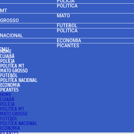
POLÍCIA
POLITÍCA
MT
MATO
GROSSO
FUTEBOL
POLITÍCA
NACIONAL
ECONOMIA
PICANTES
ENU
HOME
CUIABÁ
POLÍCIA
POLITÍCA MT
MATO GROSSO
FUTEBOL
POLITÍCA NACIONAL
ECONOMIA
PICANTES
HOME
CUIABÁ
POLÍCIA
POLITÍCA MT
MATO GROSSO
FUTEBOL
POLITÍCA NACIONAL
ECONOMIA
PICANTES