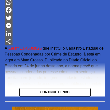
WhatsApp
Facebook
Twitter
Messenger
LinkedIn
A
Lei nº 13.463/2026
que institui o Cadastro Estadual de
Share
Pessoas Condenadas por Crime de Estupro já está em
vigor em Mato Grosso. Publicada no Diário Oficial do
Estado em 24 de junho deste ano, a norma prevê que
pessoas condenadas por esse crime, com sentença
transitada em julgado, integrem o cadastro estadual e
fiquem impedidas de assumir cargos públicos no âmbito
da administração estadual.
CONTINUE LENDO
O objetivo é fortalecer as ações de prevenção à violência
sexual por meio da organização de informações que