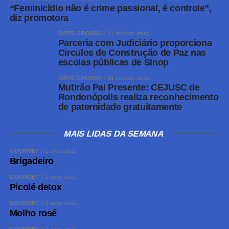
“Feminicídio não é crime passional, é controle”,
diz promotora
MATO GROSSO
21 minutos atrás
Parceria com Judiciário proporciona
Círculos de Construção de Paz nas
escolas públicas de Sinop
MATO GROSSO
51 minutos atrás
Mutirão Pai Presente: CEJUSC de
Rondonópolis realiza reconhecimento
de paternidade gratuitamente
MAIS LIDAS DA SEMANA
GOURMET
2 anos atrás
Brigadeiro
GOURMET
2 anos atrás
Picolé detox
GOURMET
2 anos atrás
Molho rosé