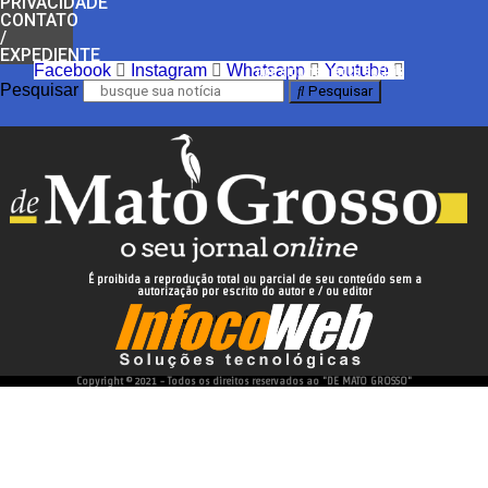
PRIVACIDADE
CONTATO
/
EXPEDIENTE
Facebook
Instagram
Whatsapp
Youtube
nos siga nas redes sociais
Pesquisar
Pesquisar
É proibida a reprodução total ou parcial de seu conteúdo sem a
autorização por escrito do autor e / ou editor
desenvolvido e hospedado por
Copyright © 2021 - Todos os direitos reservados ao "DE MATO GROSSO"