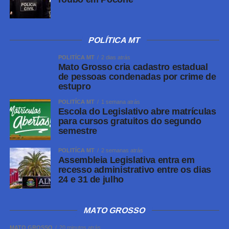
LinkedIn
Share
POLÍTICA MT
POLITÍCA MT
2 dias atrás
Mato Grosso cria cadastro estadual
de pessoas condenadas por crime de
estupro
POLITÍCA MT
1 semana atrás
Escola do Legislativo abre matrículas
para cursos gratuitos do segundo
semestre
POLITÍCA MT
2 semanas atrás
Assembleia Legislativa entra em
recesso administrativo entre os dias
24 e 31 de julho
MATO GROSSO
MATO GROSSO
20 minutos atrás