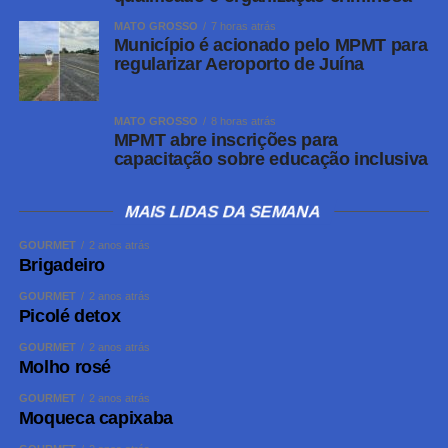
MATO GROSSO
7 horas atrás
Município é acionado pelo MPMT para
regularizar Aeroporto de Juína
MATO GROSSO
8 horas atrás
MPMT abre inscrições para
capacitação sobre educação inclusiva
MAIS LIDAS DA SEMANA
GOURMET
2 anos atrás
Brigadeiro
GOURMET
2 anos atrás
Picolé detox
GOURMET
2 anos atrás
Molho rosé
GOURMET
2 anos atrás
Moqueca capixaba