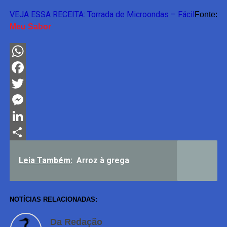
VEJA ESSA RECEITA:
Torrada de Microondas – Fácil
Fonte:
Meu Sabor
WhatsApp
Facebook
Twitter
Messenger
LinkedIn
Share
Leia Também:
Arroz à grega
NOTÍCIAS RELACIONADAS:
Da Redação