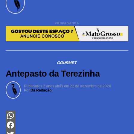
PROPAGANDA
GOURMET
Antepasto da Terezinha
Publicados
2 anos atrás
em
22 de dezembro de 2024
Por
Da Redação
WhatsApp