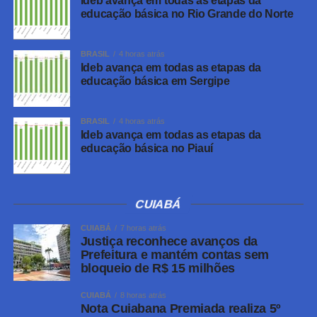
Ideb avança em todas as etapas da
VEJA ESSA RECEITA:
Carne seca na moranga
Fonte:
Meu
educação básica no Rio Grande do Norte
Sabor
BRASIL
4 horas atrás
Ideb avança em todas as etapas da
educação básica em Sergipe
WhatsApp
Facebook
BRASIL
4 horas atrás
Twitter
Ideb avança em todas as etapas da
educação básica no Piauí
Messenger
LinkedIn
Leia Também:
Dieta, modo on!
Share
CUIABÁ
Aprenda a como fazer mufins de
abobrinha assado, fica uma delícia
CUIABÁ
7 horas atrás
Justiça reconhece avanços da
para servir como lanche
Prefeitura e mantém contas sem
bloqueio de R$ 15 milhões
CUIABÁ
8 horas atrás
Nota Cuiabana Premiada realiza 5º