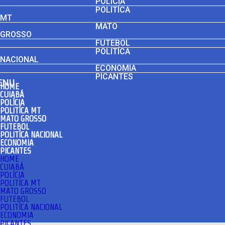
POLÍCIA
POLITÍCA
MT
MATO
GROSSO
FUTEBOL
POLITÍCA
NACIONAL
ECONOMIA
PICANTES
ENU
HOME
CUIABÁ
POLÍCIA
POLITÍCA MT
MATO GROSSO
FUTEBOL
POLITÍCA NACIONAL
ECONOMIA
PICANTES
HOME
CUIABÁ
POLÍCIA
POLITÍCA MT
MATO GROSSO
FUTEBOL
POLITÍCA NACIONAL
ECONOMIA
PICANTES