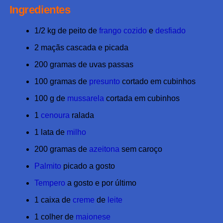
Share
Ingredientes
1/2 kg de peito de
frango
cozido
e
desfiado
2 maçãs cascada e picada
200 gramas de uvas passas
100 gramas de
presunto
cortado em cubinhos
100 g de
mussarela
cortada em cubinhos
1
cenoura
ralada
1 lata de
milho
200 gramas de
azeitona
sem caroço
Palmito
picado a gosto
Tempero
a gosto e por último
1 caixa de
creme
de
leite
1 colher de
maionese