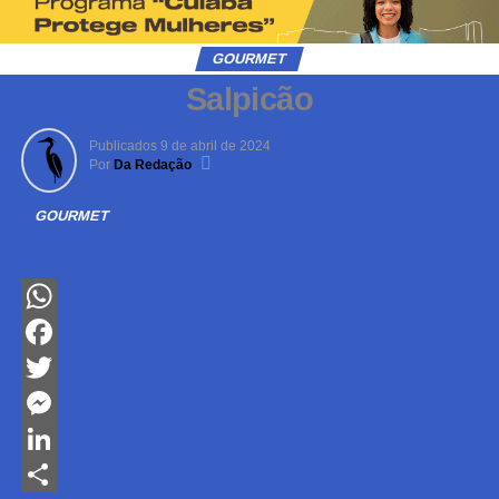
GOURMET
Salpicão
Publicados
9 de abril de 2024
Por
Da Redação
GOURMET
WhatsApp
Facebook
Twitter
Messenger
LinkedIn