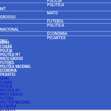
POLÍCIA
POLITÍCA
MT
MATO
GROSSO
FUTEBOL
POLITÍCA
NACIONAL
ECONOMIA
PICANTES
ENU
HOME
CUIABÁ
POLÍCIA
POLITÍCA MT
MATO GROSSO
FUTEBOL
POLITÍCA NACIONAL
ECONOMIA
PICANTES
HOME
CUIABÁ
POLÍCIA
POLITÍCA MT
MATO GROSSO
FUTEBOL
POLITÍCA NACIONAL
ECONOMIA
PICANTES