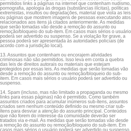
permitidos links a páginas na internet que contenham nudismo,
pornografia, apologia às drogas (substâncias ilícitas), políticas
extremistas, insultos ou degradações, material que viola as leis
ou páginas que mostrem imagens de pessoas executando atos
relacionados aos itens já citados anteriormente. As medidas
que serão tomadas vão desde a remoção do assunto ou
remoção/bloqueio do sub-item. Em casos mais sérios o usuário
poderá ser advertido ou suspenso. Se a violação for grave, a
pessoa poderá ser apresentada às autoridades policiais (de
acordo com a jurisdição local).
13. Assuntos que contenham ou encorajem atividades
criminosas não são permitidos. Isso leva em conta a quebra
das leis de direitos autorais ou materiais que estejam
protegidos por essas leis. As medidas que serão tomadas vão
desde a remoção do assunto ou remoção/bloqueio do sub-
item. Em casos mais sérios o usuário poderá ser advertido ou
suspenso.
14. Spam (incluso, mas não limitado a propaganda ou mesmo
links para essas páginas) não é permitido. Como também
assuntos criados para acumular inúmeros sub-ítens, assuntos
criados sem nenhum conteúdo definido ou mesmo criar sub-
ítens para desviar a atenção do assunto principal. Conteúdos
que não forem do interesse da comunidade deverão ser
tratados via e-mail. As medidas que serão tomadas vão desde
a remoção do assunto ou remoção/bloqueio do sub-item. Em
casos mais sérios o usuário poderá ser advertido ou suspenso.