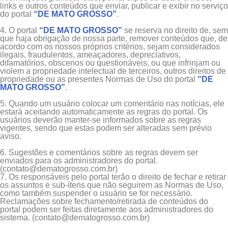
links e outros conteúdos que enviar, publicar e exibir no serviço
do portal
“DE MATO GROSSO”
.
4. O portal
“DE MATO GROSSO”
se reserva no direito de, sem
que haja obrigação de nossa parte, remover conteúdos que, de
acordo com os nossos próprios critérios, sejam considerados
ilegais, fraudulentos, ameaçadores, depreciativos,
difamatórios, obscenos ou questionáveis, ou que infrinjam ou
violem a propriedade intelectual de terceiros, outros direitos de
propriedade ou as presentes Normas de Uso do portal
“DE
MATO GROSSO”
.
5. Quando um usuário colocar um comentário nas notícias, ele
estará aceitando automaticamente as regras do portal. Os
usuários deverão manter-se informados sobre as regras
vigentes, sendo que estas podem ser alteradas sem prévio
aviso.
6. Sugestões e comentários sobre as regras devem ser
enviados para os administradores do portal.
(
contato@dematogrosso.com.br
)
7. Os responsáveis pelo portal terão o direito de fechar e retirar
os assuntos e sub-ítens que não seguirem as Normas de Uso,
como também suspender o usuário se for necessário.
Reclamações sobre fechamento/retirada de conteúdos do
portal podem ser feitas diretamente aos administradores do
sistema. (
contato@dematogrosso.com.br
)