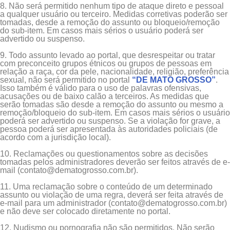
8. Não será permitido nenhum tipo de ataque direto e pessoal
a qualquer usuário ou terceiro. Medidas corretivas poderão ser
tomadas, desde a remoção do assunto ou bloqueio/remoção
do sub-item. Em casos mais sérios o usuário poderá ser
advertido ou suspenso.
9. Todo assunto levado ao portal, que desrespeitar ou tratar
com preconceito grupos étnicos ou grupos de pessoas em
relação a raça, cor da pele, nacionalidade, religião, preferência
sexual, não será permitido no portal
“DE MATO GROSSO”
.
Isso também é válido para o uso de palavras ofensivas,
acusações ou de baixo calão a terceiros. As medidas que
serão tomadas são desde a remoção do assunto ou mesmo a
remoção/bloqueio do sub-item. Em casos mais sérios o usuário
poderá ser advertido ou suspenso. Se a violação for grave, a
pessoa poderá ser apresentada às autoridades policiais (de
acordo com a jurisdição local).
10. Reclamações ou questionamentos sobre as decisões
tomadas pelos administradores deverão ser feitos através de e-
mail (
contato@dematogrosso.com.br
).
11. Uma reclamação sobre o conteúdo de um determinado
assunto ou violação de uma regra, deverá ser feita através de
e-mail para um administrador (
contato@dematogrosso.com.br
)
e não deve ser colocado diretamente no portal.
12. Nudismo ou pornografia não são permitidos. Não serão