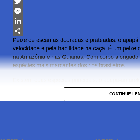
Facebook
Twitter
Messenger
LinkedIn
Peixe de escamas douradas e prateadas, o apapá
Share
velocidade e pela habilidade na caça. É um peixe
na Amazônia e nas Guianas. Com corpo alongado 
espécies mais marcantes dos rios brasileiros.
Existem duas espécies principais: o apapá-amare
apapá-branco, que possui coloração mais pratead
CONTINUE LE
centímetros de comprimento, enquanto o branco c
centímetros.
Predador ágil, o apapá se alimenta de pequenos pe
usando velocidade e precisão durante a caça.