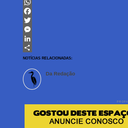
WhatsApp
Facebook
Twitter
Messenger
LinkedIn
Share
NOTÍCIAS RELACIONADAS:
Da Redação
PROP