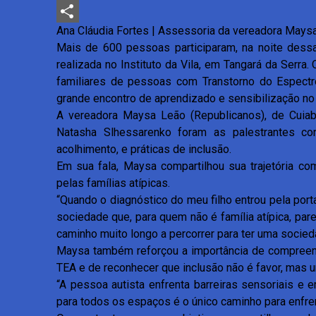
LinkedIn
Ana Cláudia Fortes | Assessoria da vereadora May
Share
Mais de 600 pessoas participaram, na noite dessa 
realizada no Instituto da Vila, em Tangará da Serra.
familiares de pessoas com Transtorno do Espect
grande encontro de aprendizado e sensibilização no
A vereadora Maysa Leão (Republicanos), de Cuiab
Natasha Slhessarenko foram as palestrantes co
acolhimento, e práticas de inclusão.
Em sua fala, Maysa compartilhou sua trajetória c
pelas famílias atípicas.
“Quando o diagnóstico do meu filho entrou pela port
sociedade que, para quem não é família atípica, pa
caminho muito longo a percorrer para ter uma socied
Maysa também reforçou a importância de compree
TEA e de reconhecer que inclusão não é favor, mas u
“A pessoa autista enfrenta barreiras sensoriais e 
para todos os espaços é o único caminho para enfren