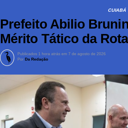
CUIABÁ
Prefeito Abilio Brun
Mérito Tático da Rot
Publicados
1 hora atrás
em
7 de agosto de 2026
Por
Da Redação