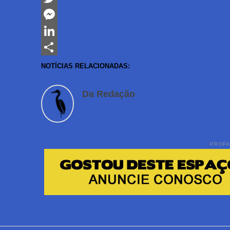
Twitter
Messenger
LinkedIn
Share
NOTÍCIAS RELACIONADAS:
Da Redação
PROP