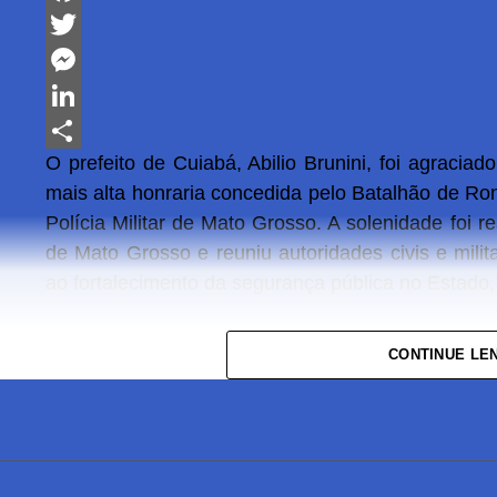
Facebook
Twitter
Messenger
LinkedIn
O prefeito de Cuiabá, Abilio Brunini, foi agraciad
Share
mais alta honraria concedida pelo Batalhão de R
Polícia Militar de Mato Grosso. A solenidade foi re
de Mato Grosso e reuniu autoridades civis e milit
ao fortalecimento da segurança pública no Estado, n
A honraria foi entregue pela secretária de Esta
CONTINUE LE
que anteriormente integrou a gestão municipal 
Cuiabá e, atualmente, comanda a política
homenageada durante a cerimônia a secretária 
Fundiária, Michelle Dreher.