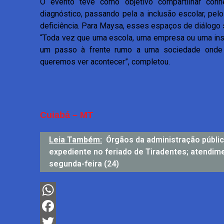
O evento teve como objetivo compartilhar con
diagnóstico, passando pela a inclusão escolar, pe
deficiência. Para Maysa, esses espaços de diálogo 
“Toda vez que uma escola, uma empresa ou uma inst
um passo à frente rumo a uma sociedade onde 
queremos ver acontecer”, completou.
Cuiabá – MT
Leia Também:
Órgãos da administração públi
expediente no feriado de Tiradentes; atendi
segunda-feira (24)
WhatsApp
Facebook