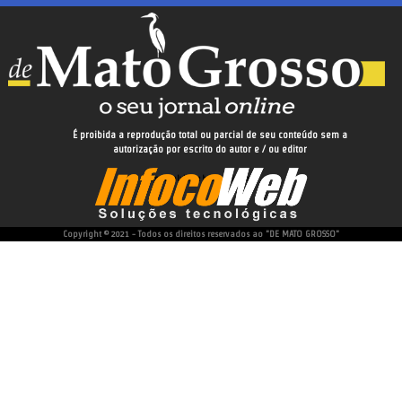
Leia Também:
Prefeitura de Cuiabá divulga segunda
Cuiabana
Fonte:
Prefeitura de Cuiabá – MT
É proibida a reprodução total ou parcial de seu conteúdo sem a
autorização por escrito do autor e / ou editor
desenvolvido e hospedado por
WhatsApp
Facebook
Copyright © 2021 - Todos os direitos reservados ao "DE MATO GROSSO"
Twitter
Messenger
LinkedIn
Share