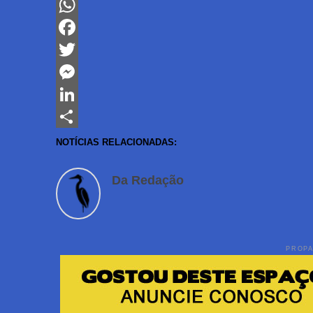
WhatsApp
Facebook
Twitter
Messenger
LinkedIn
Share
NOTÍCIAS RELACIONADAS:
Da Redação
PROP