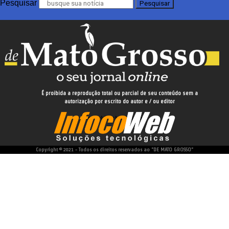
Pesquisar
Pesquisar
participantes do Projeto Muxirum Digital
Legado construído com 
Aparecido destaca que sempr
como honestidade, caráte
objetivos. “Eu sempre
É proibida a reprodução total ou parcial de seu conteúdo sem a
autorização por escrito do autor e / ou editor
comportamento e nas escolh
desenvolvido e hospedado por
batalhador, para que ele
não só com palavras”, pont
Copyright © 2021 - Todos os direitos reservados ao "DE MATO GROSSO"
Para Érica, ficaram desses
seguir os mesmos passos 
caráter, muito esforçado, inteligente, batalhador
difícil. Eu não sou igual a ele, mas tento ser
maravilhosa. Ele me ensinou a ser uma pessoa hone
minha felicidade. Eu conto tudo pra ele, então,