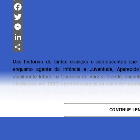
WhatsApp
Facebook
Twitter
Messenger
LinkedIn
Share
Das histórias de tantas crianças e adolescentes que 
enquanto agente da Infância e Juventude, Aparecido
atualmente lotado na Comarca de Várzea Grande, encon
diligências, em 1990, a primeira página de sua própria jor
Uma bebê foi abandonada pela mãe na casa 
senhora muito pobre e sem condições de cuidar 
guardião legal da criança, Aparecido levou a beb
CONTINUE LE
casa. Ele e a então esposa cuidaram da recém-nas
ao longo de três meses. O cuidado foi tamanho
como professor no período noturno, deixou este 