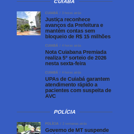
CUIABÁ
CUIABÁ
3 horas atrás
Justiça reconhece
avanços da Prefeitura e
mantém contas sem
bloqueio de R$ 15 milhões
CUIABÁ
4 horas atrás
Nota Cuiabana Premiada
realiza 5º sorteio de 2026
nesta sexta-feira
CUIABÁ
4 horas atrás
UPAs de Cuiabá garantem
atendimento rápido a
pacientes com suspeita de
AVC
POLÍCIA
POLÍCIA
2 semanas atrás
Governo de MT suspende