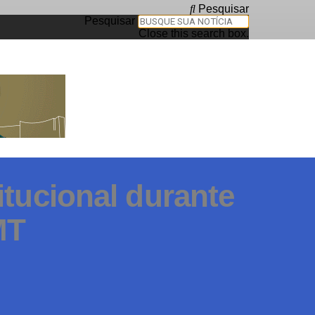
Pesquisar
Pesquisar
Close this search box.
itucional durante
MT