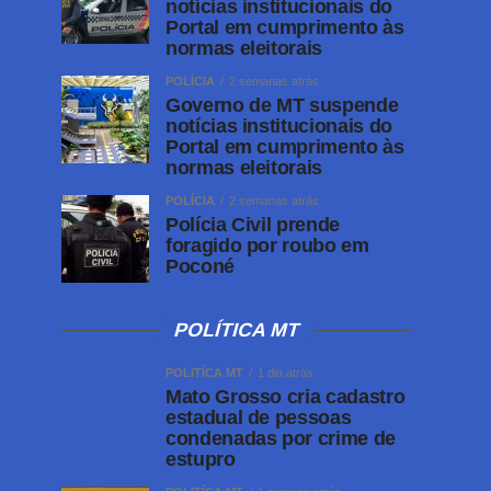
notícias institucionais do
Portal em cumprimento às
normas eleitorais
POLÍCIA
2 semanas atrás
Governo de MT suspende
notícias institucionais do
Portal em cumprimento às
normas eleitorais
POLÍCIA
2 semanas atrás
Polícia Civil prende
foragido por roubo em
Poconé
POLÍTICA MT
POLITÍCA MT
1 dia atrás
Mato Grosso cria cadastro
estadual de pessoas
condenadas por crime de
estupro