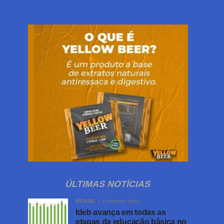
ÚLTIMAS NOTÍCIAS
BRASIL
6 minutos atrás
Ideb avança em todas as
etapas da educação básica no