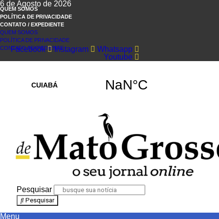
6 de Agosto de 2026
QUEM SOMOS
POLÍTICA DE PRIVACIDADE
CONTATO / EXPEDIENTE
QUEM SOMOS
POLÍTICA DE PRIVACIDADE
CONTATO / EXPEDIENTE
Facebook
Instagram
Whatsapp
Youtube
Pesquisar
Pesquisar
Menu