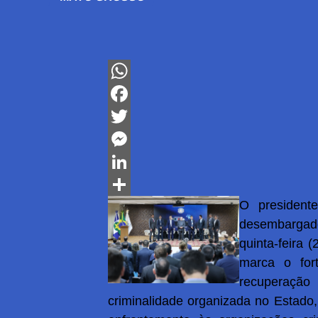
WhatsApp
Facebook
Twitter
Messenger
LinkedIn
O president
Share
desembargad
quinta-feira 
marca o fort
recuperação 
criminalidade organizada no Estado