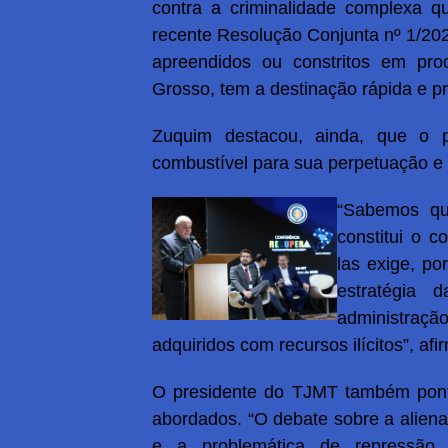
contra a criminalidade complexa q
recente Resolução Conjunta nº 1/202
apreendidos ou constritos em pro
Grosso, tem a destinação rápida e pr
Zuquim destacou, ainda, que o 
combustível para sua perpetuação e 
“Sabemos qu
constitui o c
las exige, po
estratégia d
administraçã
adquiridos com recursos ilícitos”, afi
O presidente do TJMT também pont
abordados. “O debate sobre a aliena
e a problemática de repressão 